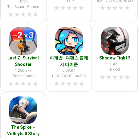
Playrix
NEXTERS GLOBAL LTD
1.0.395
★
★
★
★
★
★
★
★
★
★
Ten Square Games
★
★
★
★
★
Last Z: Survival
이계밥 : 디펜스 클래
Shadow Fight 3
Shooter
시 타이쿤
1.42.1
NEKKI
1.250.673
0.08.87
★
★
★
★
★
Florere Game
HIGHSCORE GAMES
★
★
★
★
★
★
★
★
★
★
The Spike –
Volleyball Story