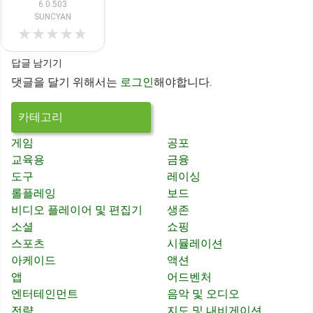
6.0.503
SUNCYAN
★
★
★
★
★
답글 남기기
댓글을 달기 위해서는
로그인
해야합니다.
카테고리
게임
공포
교육용
금융
도구
레이싱
롤플레잉
보드
비디오 플레이어 및 편집기
생존
소셜
쇼핑
스포츠
시뮬레이션
아케이드
액션
앱
어드벤처
엔터테인먼트
음악 및 오디오
전략
지도 및 내비게이션