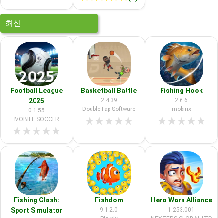
최신
Football League
Basketball Battle
Fishing Hook
2025
2.4.39
2.6.6
DoubleTap Software
mobirix
0.1.55
★
★
★
★
★
★
★
★
★
★
MOBILE SOCCER
★
★
★
★
★
Fishing Clash:
Fishdom
Hero Wars Alliance
Sport Simulator
9.1.2.0
1.253.001