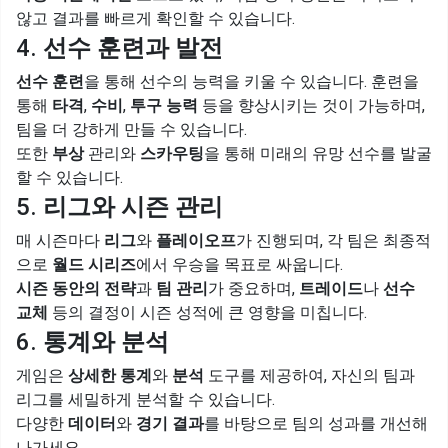
않고 결과를 빠르게 확인할 수 있습니다.
4.
선수 훈련과 발전
선수 훈련
을 통해 선수의 능력을 키울 수 있습니다. 훈련을
통해
타격
,
수비
,
투구 능력
등을 향상시키는 것이 가능하며,
팀을 더 강하게 만들 수 있습니다.
또한
부상
관리와
스카우팅
을 통해 미래의 유망 선수를 발굴
할 수 있습니다.
5.
리그와 시즌 관리
매 시즌마다
리그
와
플레이오프
가 진행되며, 각 팀은 최종적
으로
월드 시리즈
에서 우승을 목표로 싸웁니다.
시즌 동안의 전략
과
팀 관리
가 중요하며,
트레이드
나
선수
교체
등의 결정이 시즌 성적에 큰 영향을 미칩니다.
6.
통계와 분석
게임은
상세한 통계
와
분석
도구를 제공하여, 자신의 팀과
리그를 세밀하게 분석할 수 있습니다.
다양한
데이터
와
경기 결과
를 바탕으로 팀의 성과를 개선해
나가세요.