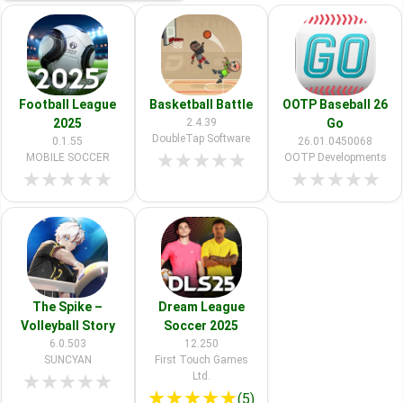
Football League
Basketball Battle
OOTP Baseball 26
2025
2.4.39
Go
DoubleTap Software
0.1.55
26.01.0450068
★
★
★
★
★
MOBILE SOCCER
OOTP Developments
★
★
★
★
★
★
★
★
★
★
The Spike –
Dream League
Volleyball Story
Soccer 2025
6.0.503
12.250
SUNCYAN
First Touch Games
Ltd.
★
★
★
★
★
★
★
★
★
★
(5)