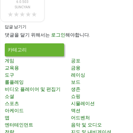
6.0.503
SUNCYAN
★
★
★
★
★
답글 남기기
댓글을 달기 위해서는
로그인
해야합니다.
카테고리
게임
공포
교육용
금융
도구
레이싱
롤플레잉
보드
비디오 플레이어 및 편집기
생존
소셜
쇼핑
스포츠
시뮬레이션
아케이드
액션
앱
어드벤처
엔터테인먼트
음악 및 오디오
전략
지도 및 내비게이션