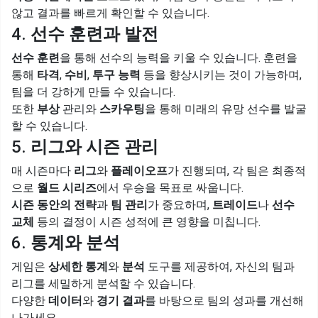
않고 결과를 빠르게 확인할 수 있습니다.
4.
선수 훈련과 발전
선수 훈련
을 통해 선수의 능력을 키울 수 있습니다. 훈련을
통해
타격
,
수비
,
투구 능력
등을 향상시키는 것이 가능하며,
팀을 더 강하게 만들 수 있습니다.
또한
부상
관리와
스카우팅
을 통해 미래의 유망 선수를 발굴
할 수 있습니다.
5.
리그와 시즌 관리
매 시즌마다
리그
와
플레이오프
가 진행되며, 각 팀은 최종적
으로
월드 시리즈
에서 우승을 목표로 싸웁니다.
시즌 동안의 전략
과
팀 관리
가 중요하며,
트레이드
나
선수
교체
등의 결정이 시즌 성적에 큰 영향을 미칩니다.
6.
통계와 분석
게임은
상세한 통계
와
분석
도구를 제공하여, 자신의 팀과
리그를 세밀하게 분석할 수 있습니다.
다양한
데이터
와
경기 결과
를 바탕으로 팀의 성과를 개선해
나가세요.