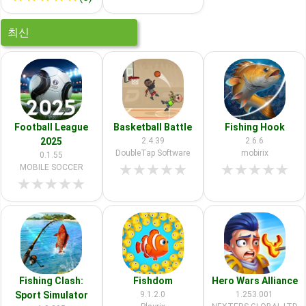
최신
Football League
Basketball Battle
Fishing Hook
2025
2.4.39
2.6.6
DoubleTap Software
mobirix
0.1.55
★
★
★
★
★
★
★
★
★
★
MOBILE SOCCER
★
★
★
★
★
Fishing Clash:
Fishdom
Hero Wars Alliance
Sport Simulator
9.1.2.0
1.253.001