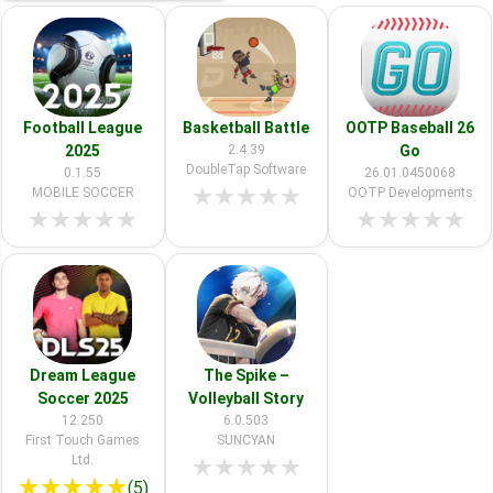
Football League
Basketball Battle
OOTP Baseball 26
2025
2.4.39
Go
DoubleTap Software
0.1.55
26.01.0450068
★
★
★
★
★
MOBILE SOCCER
OOTP Developments
★
★
★
★
★
★
★
★
★
★
Dream League
The Spike –
Soccer 2025
Volleyball Story
12.250
6.0.503
First Touch Games
SUNCYAN
Ltd.
★
★
★
★
★
★
★
★
★
★
(5)