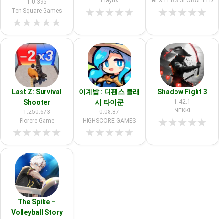
Playrix
NEXTERS GLOBAL LTD
1.0.395
★
★
★
★
★
★
★
★
★
★
Ten Square Games
★
★
★
★
★
Last Z: Survival
이계밥 : 디펜스 클래
Shadow Fight 3
Shooter
시 타이쿤
1.42.1
NEKKI
1.250.673
0.08.87
★
★
★
★
★
Florere Game
HIGHSCORE GAMES
★
★
★
★
★
★
★
★
★
★
The Spike –
Volleyball Story